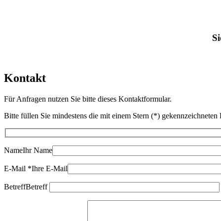
Si
Kontakt
Für Anfragen nutzen Sie bitte dieses Kontaktformular.
Bitte füllen Sie mindestens die mit einem Stern (*) gekennzeichneten 
Name
Ihr Name
E-Mail
*
Ihre E-Mail
Bitte dieses Feld leer lassen
Betreff
Betreff
Bitte dieses Feld leer lassen