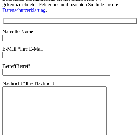
gekennzeichneten Felder aus und beachten Sie bitte unsere
Datenschutzerklärung
.
Name
Ihr Name
E-Mail
*
Ihre E-Mail
Bitte dieses Feld leer lassen
Betreff
Betreff
Bitte dieses Feld leer lassen
Nachricht
*
Ihre Nachricht