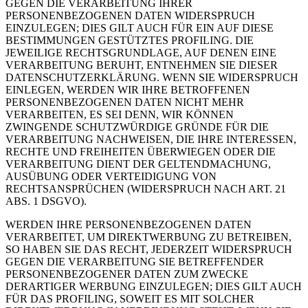
GEGEN DIE VERARBEITUNG IHRER
PERSONENBEZOGENEN DATEN WIDERSPRUCH
EINZULEGEN; DIES GILT AUCH FÜR EIN AUF DIESE
BESTIMMUNGEN GESTÜTZTES PROFILING. DIE
JEWEILIGE RECHTSGRUNDLAGE, AUF DENEN EINE
VERARBEITUNG BERUHT, ENTNEHMEN SIE DIESER
DATENSCHUTZERKLÄRUNG. WENN SIE WIDERSPRUCH
EINLEGEN, WERDEN WIR IHRE BETROFFENEN
PERSONENBEZOGENEN DATEN NICHT MEHR
VERARBEITEN, ES SEI DENN, WIR KÖNNEN
ZWINGENDE SCHUTZWÜRDIGE GRÜNDE FÜR DIE
VERARBEITUNG NACHWEISEN, DIE IHRE INTERESSEN,
RECHTE UND FREIHEITEN ÜBERWIEGEN ODER DIE
VERARBEITUNG DIENT DER GELTENDMACHUNG,
AUSÜBUNG ODER VERTEIDIGUNG VON
RECHTSANSPRÜCHEN (WIDERSPRUCH NACH ART. 21
ABS. 1 DSGVO).
WERDEN IHRE PERSONENBEZOGENEN DATEN
VERARBEITET, UM DIREKTWERBUNG ZU BETREIBEN,
SO HABEN SIE DAS RECHT, JEDERZEIT WIDERSPRUCH
GEGEN DIE VERARBEITUNG SIE BETREFFENDER
PERSONENBEZOGENER DATEN ZUM ZWECKE
DERARTIGER WERBUNG EINZULEGEN; DIES GILT AUCH
FÜR DAS PROFILING, SOWEIT ES MIT SOLCHER